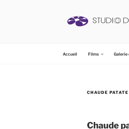
Aller
au
contenu
principal
STUDIO D
Accueil
Films
Galerie 
CHAUDE PATATE
Chaude pa