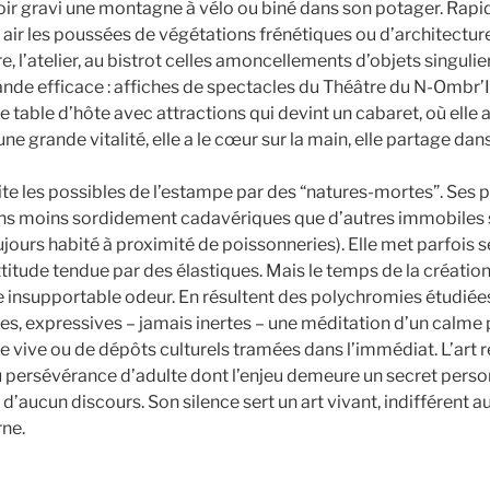
ir gravi une montagne à vélo ou biné dans son potager. Rapid
n air les poussées de végétations frénétiques ou d’architectur
e, l’atelier, au bistrot celles amoncellements d’objets singulier
nde efficace : affiches de spectacles du Théâtre du N-Ombr
ne table d’hôte avec attractions qui devint un cabaret, où ell
ne grande vitalité, elle a le cœur sur la main, elle partage da
te les possibles de l’estampe par des “natures-mortes”. Ses 
ns moins sordidement cadavériques que d’autres immobiles
oujours habité à proximité de poissonneries). Elle met parfois s
ttitude tendue par des élastiques. Mais le temps de la création
e insupportable odeur. En résultent des polychromies étudiées,
s, expressives – jamais inertes – une méditation d’un calme
e vive ou de dépôts culturels tramées dans l’immédiat. L’art r
 ou persévérance d’adulte dont l’enjeu demeure un secret pers
’aucun discours. Son silence sert un art vivant, indifférent a
ne.