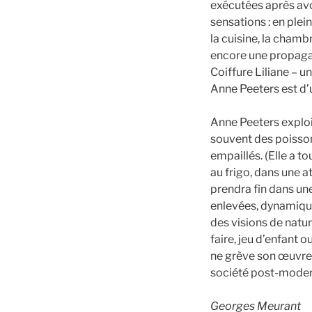
exécutées après avo
sensations : en plei
la cuisine, la chambr
encore une propaga
Coiffure Liliane – u
Anne Peeters est d’u
Anne Peeters exploi
souvent des poisso
empaillés. (Elle a t
au frigo, dans une a
prendra fin dans un
enlevées, dynamique
des visions de natur
faire, jeu d’enfant
ne grève son œuvre d
société post-moder
Georges Meurant