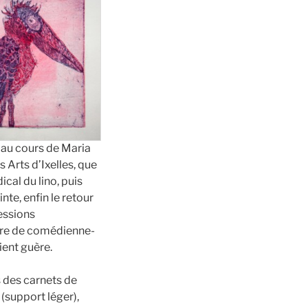
e au cours de Maria
s Arts d’Ixelles, que
ical du lino, puis
nte, enfin le retour
ressions
ière de comédienne-
ient guère.
s des carnets de
(support léger),