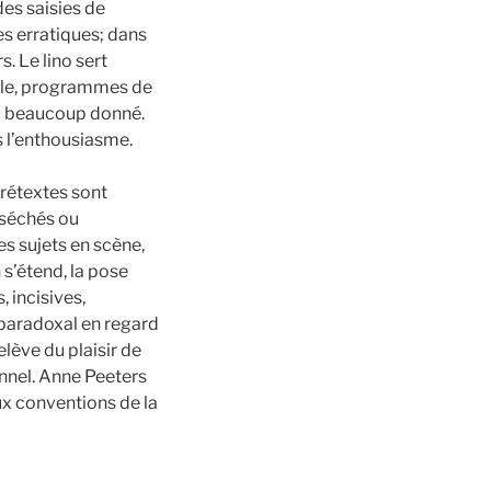
es saisies de
es erratiques; dans
s. Le lino sert
’Ile, programmes de
e a beaucoup donné.
ns l’enthousiasme.
prétextes sont
 séchés ou
es sujets en scène,
 s’étend, la pose
 incisives,
 paradoxal en regard
elève du plaisir de
onnel. Anne Peeters
ux conventions de la