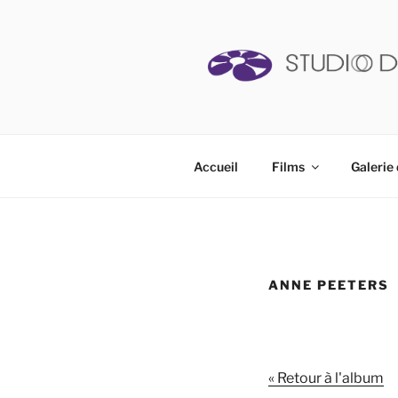
Aller
au
contenu
principal
STUDIO D
Accueil
Films
Galerie 
ANNE PEETERS
« Retour à l'album