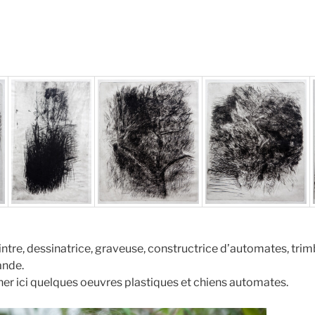
intre, dessinatrice, graveuse, constructrice d’automates, tri
ande.
er ici quelques oeuvres plastiques et chiens automates.