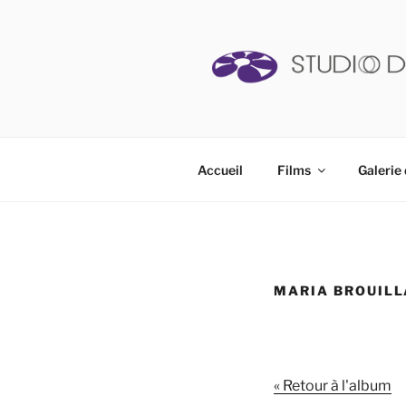
Aller
au
contenu
principal
STUDIO D
Accueil
Films
Galerie 
MARIA BROUIL
« Retour à l'album